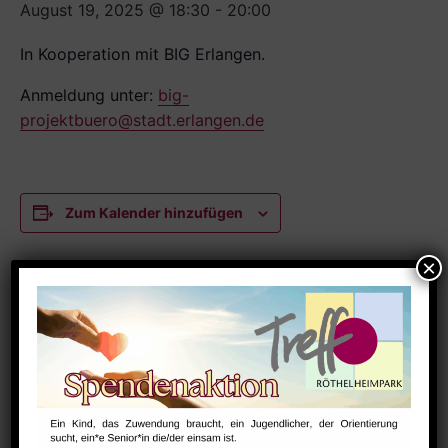
August 19, 2025 @ 18:30
-
20:00
In Kooperation mit BIG Erlangen.
Anmeldung unter:
big-
projektbuero@stadt.erlangen.de
Zum Kalender hinzufügen
DETAILS
Datum:
August 19, 2025
Zeit:
18:30 - 20:00
Serien: