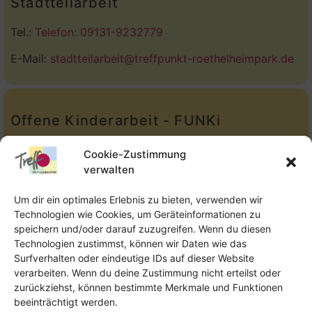
Stadtteilarbeit
Tel.:
Telefon: 09131-9232779
E-Mail:
stadtteilarbeit@treffpunkt-roethelheimpark.de
Offene Kinderarbeit - FUNKi
Tel.:
Telefon: 09131-610749
Cookie-Zustimmung
verwalten
E-Mail:
oka@treffpunkt-roethelheimpark.de
Um dir ein optimales Erlebnis zu bieten, verwenden wir
Technologien wie Cookies, um Geräteinformationen zu
speichern und/oder darauf zuzugreifen. Wenn du diesen
Offene Jugendarbeit - Easthouse
Technologien zustimmst, können wir Daten wie das
Surfverhalten oder eindeutige IDs auf dieser Website
Tel:
09131–302259
verarbeiten. Wenn du deine Zustimmung nicht erteilst oder
zurückziehst, können bestimmte Merkmale und Funktionen
E-Mail:
oja@treffpunkt-roethelheimpark.de
beeinträchtigt werden.