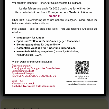
Yoga mit tibetischer Tradition (Qiong Gu)
VERANSTALTUNGSORT
Saal
SeniorenArbeitsKreis – „Gesundheit & Vermögen
Ukulele
Treff
bewahren“
Stadtteilhaus
Tel.:
09131-9232777
E-Mail:
leitung@treffpunkt-roethelheimpark.de