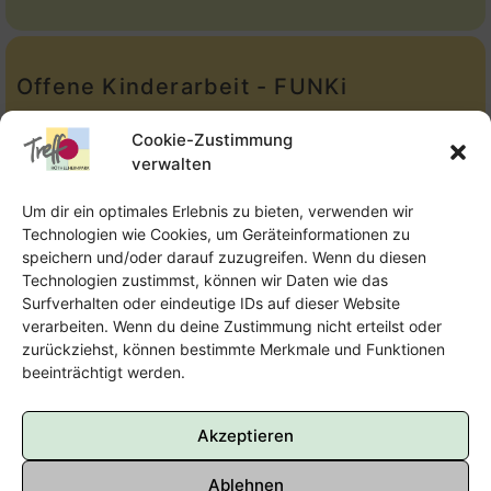
Offene Kinderarbeit - FUNKi
Tel.:
Telefon: 09131-610749
Cookie-Zustimmung
verwalten
E-Mail:
oka@treffpunkt-roethelheimpark.de
Um dir ein optimales Erlebnis zu bieten, verwenden wir
Technologien wie Cookies, um Geräteinformationen zu
speichern und/oder darauf zuzugreifen. Wenn du diesen
Offene Jugendarbeit - Easthouse
Technologien zustimmst, können wir Daten wie das
Surfverhalten oder eindeutige IDs auf dieser Website
Tel:
09131–302259
verarbeiten. Wenn du deine Zustimmung nicht erteilst oder
zurückziehst, können bestimmte Merkmale und Funktionen
E-Mail:
oja@treffpunkt-roethelheimpark.de
beeinträchtigt werden.
Akzeptieren
Ablehnen