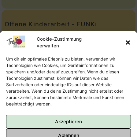
Offene Kinderarbeit - FUNKi
Tel.:
Telefon: 09131-610749
Cookie-Zustimmung
verwalten
E-Mail:
oka@treffpunkt-roethelheimpark.de
Um dir ein optimales Erlebnis zu bieten, verwenden wir
Technologien wie Cookies, um Geräteinformationen zu
speichern und/oder darauf zuzugreifen. Wenn du diesen
Offene Jugendarbeit - Easthouse
Technologien zustimmst, können wir Daten wie das
Surfverhalten oder eindeutige IDs auf dieser Website
Tel:
09131–302259
verarbeiten. Wenn du deine Zustimmung nicht erteilst oder
zurückziehst, können bestimmte Merkmale und Funktionen
E-Mail:
oja@treffpunkt-roethelheimpark.de
beeinträchtigt werden.
Akzeptieren
Ablehnen