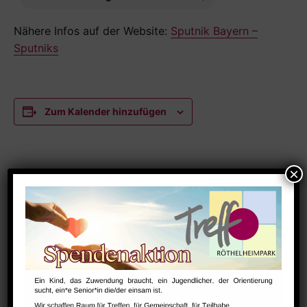
Nähere
Infos auf der Website:
Sputnik Bayern –
Sputniks
Zum Kalender hinzufügen
DETAILS
Datum:
Januar 11, 2027
Zeit:
16:00 - 20:00
Serien:
Sputnik e.V. – Vereinigung russischsprachiger Familien mit
Kindern mit Beeinträchtigungen in Deutschland