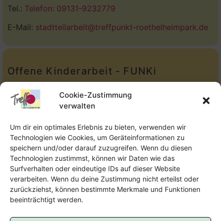
Tel.:
Telefon: 09131-9232779
E-Mail:
stadtteilarbeit@treffpunkt-roethelheimpark.de
Offene Kinderarbeit - FUNKi
Tel.:
Telefon: 09131-610749
Cookie-Zustimmung
verwalten
E-Mail:
oka@treffpunkt-roethelheimpark.de
Um dir ein optimales Erlebnis zu bieten, verwenden wir
Technologien wie Cookies, um Geräteinformationen zu
speichern und/oder darauf zuzugreifen. Wenn du diesen
Offene Jugendarbeit - Easthouse
Technologien zustimmst, können wir Daten wie das
Surfverhalten oder eindeutige IDs auf dieser Website
Tel:
09131–302259
verarbeiten. Wenn du deine Zustimmung nicht erteilst oder
zurückziehst, können bestimmte Merkmale und Funktionen
E-Mail:
oja@treffpunkt-roethelheimpark.de
beeinträchtigt werden.