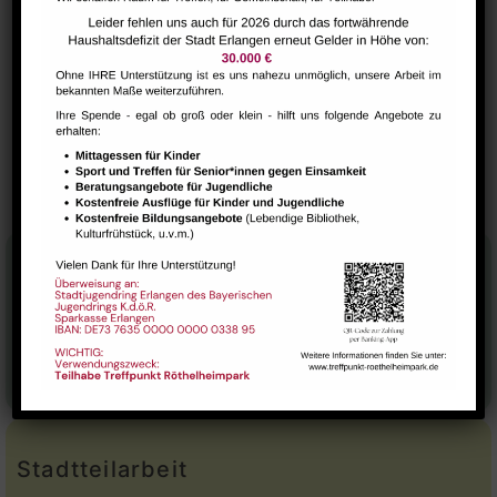
VERANSTALTUNGSORT
Raum 112
Brücken e.V. Ballett –
Hausaufgabenbetreuung (nicht
während der Ferien)
Kateryna Wagner
Stadtteilhaus
Tel.:
09131-9232777
E-Mail:
leitung@treffpunkt-roethelheimpark.de
Stadtteilarbeit