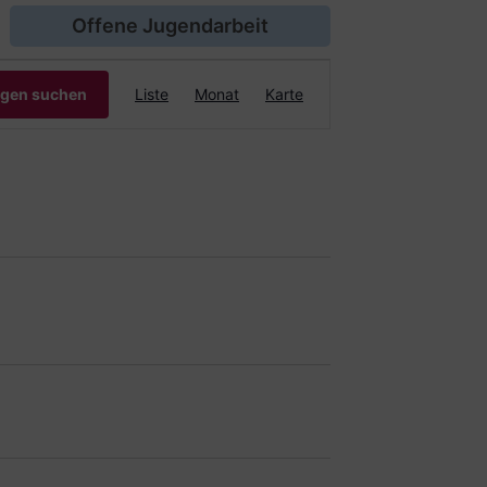
Offene Jugendarbeit
Veranstaltung
ngen suchen
Liste
Monat
Karte
Ansichten-
Navigation