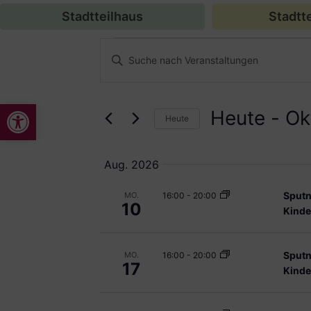
Stadtteilhaus
Stadtte
Veranstaltungen
Bitte
Schlüsselwort
Suche
eingeben.
Suche
nach
und
Werkzeugleiste öffnen
Veranstaltungen
Heute
 - 
Ok
Schlüsselwort.
Heute
Ansichten,
Datum
auswählen.
Navigation
Aug. 2026
Sputn
16:00
-
20:00
MO.
10
Kinde
Sputn
16:00
-
20:00
MO.
17
Kinde