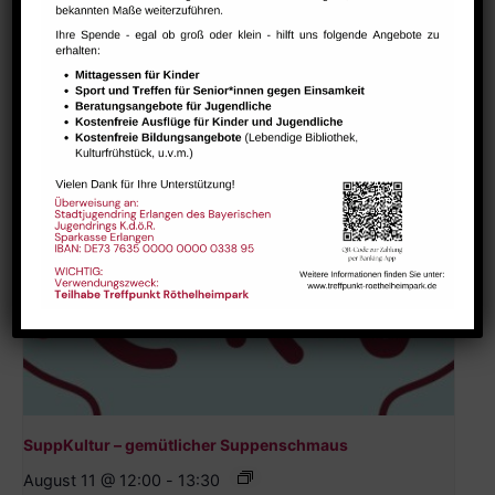
Ähnliche Veranstaltungen
SuppKultur – gemütlicher Suppenschmaus
August 11 @ 12:00
-
13:30