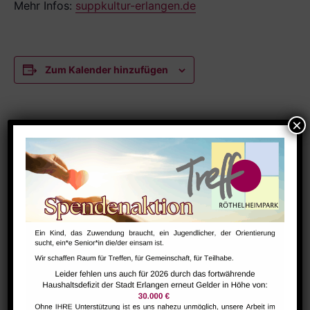
Mehr Infos:
suppkultur-erlangen.de
Zum Kalender hinzufügen
DETAILS
Datum:
November 25, 2025
Zeit:
12:00 - 13:30
Serien:
SuppKultur – gemütlicher Suppenschmaus
Veranstaltungskategorien:
Austausch
,
Netzwerk