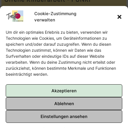
Tel.:
Telefon: 09131-610749
Cookie-Zustimmung
verwalten
E-Mail:
oka@treffpunkt-roethelheimpark.de
Um dir ein optimales Erlebnis zu bieten, verwenden wir
Technologien wie Cookies, um Geräteinformationen zu
speichern und/oder darauf zuzugreifen. Wenn du diesen
Offene Jugendarbeit - Easthouse
Technologien zustimmst, können wir Daten wie das
Surfverhalten oder eindeutige IDs auf dieser Website
Tel:
09131–302259
verarbeiten. Wenn du deine Zustimmung nicht erteilst oder
zurückziehst, können bestimmte Merkmale und Funktionen
E-Mail:
oja@treffpunkt-roethelheimpark.de
beeinträchtigt werden.
Akzeptieren
Ablehnen
Einstellungen ansehen