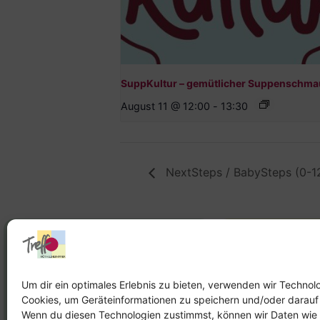
SuppKultur – gemütlicher Suppenschma
August 11 @ 12:00
-
13:30
NextSteps / BabySteps (0-1
Stadtteilhaus
Stadtteilar
Tel.:
09131-9232777
Tel.:
Telefon: 
Um dir ein optimales Erlebnis zu bieten, verwenden wir Technol
Cookies, um Geräteinformationen zu speichern und/oder darauf
E-Mail:
leitung@treffpunkt-
E-Mail:
Wenn du diesen Technologien zustimmst, können wir Daten wie