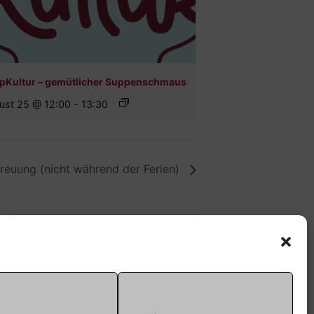
pKultur – gemütlicher Suppenschmaus
ust 25 @ 12:00
-
13:30
euung (nicht während der Ferien)
Offene Jugendarbeit -
Easthouse
Tel:
09131–302259