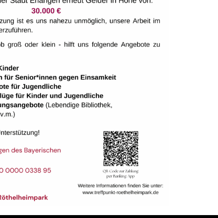
abei!
n Dienstag von 12:00 bis 13:30 Uhr:
Stadtteilhaus Treffpunkt Röthelheimpark (Schenkstr.
r) laden zum gemütlichen Suppenschmaus ein.
n, Wärme schenken, Gemeinschaft leben.
& Eintöpfe
en
– es ist Begegnung.