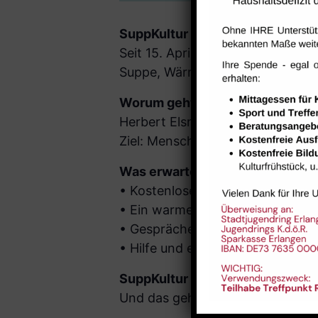
SuppKultur hat gestartet – sei d
Seit 15. April 2025 heißt es jede
Suppe, Wärme & Gemeinschaft im 
Worum geht’s?
Herbert Elsner (Koch & Initiato
Ziel: Menschen zusammenbringe
Was erwartet dich?
• Kostenlose, nahrhafte Suppen 
• Ein warmer, sicherer Ort
• Gespräche auf Augenhöhe
• Hilfe und ein offenes Ohr
SuppKultur ist mehr als nur Ess
Und das geht nur mit dir!