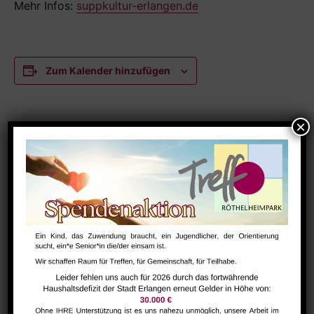
Mehr Infos:
suppkultur-erlangen.de
Zum Kalender hinzufügen
DETAILS
Datum:
Februar 10
Zeit:
12:00 - 13:30
Serien:
SuppKultur – gemütlicher Suppenschmaus
Veranstaltungskategorien:
Austausch
,
Netzwerk