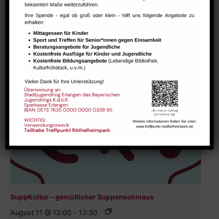
Ähnliche Veranstaltungen
SuppKultur – gemütlicher Suppenschmaus
August 11 @ 12:00
-
13:30