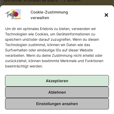
Tel.:
Telefon: 09131-610749
Cookie-Zustimmung
verwalten
E-Mail:
oka@treffpunkt-roethelheimpark.de
Um dir ein optimales Erlebnis zu bieten, verwenden wir
Technologien wie Cookies, um Geräteinformationen zu
speichern und/oder darauf zuzugreifen. Wenn du diesen
Offene Jugendarbeit - Easthouse
Technologien zustimmst, können wir Daten wie das
Surfverhalten oder eindeutige IDs auf dieser Website
Tel:
09131–302259
verarbeiten. Wenn du deine Zustimmung nicht erteilst oder
zurückziehst, können bestimmte Merkmale und Funktionen
E-Mail:
oja@treffpunkt-roethelheimpark.de
beeinträchtigt werden.
Akzeptieren
Ablehnen
Einstellungen ansehen