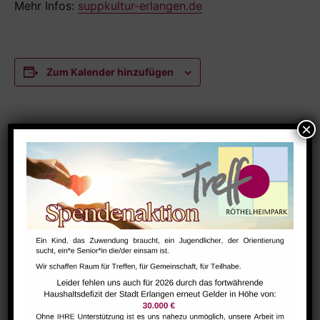
Mehr Infos:
suppkultur-erlangen.de
Zum Kalender hinzufügen
DETAILS
Datum:
Mai 19
Zeit:
12:00 - 13:30
Serien:
SuppKultur – gemütlicher Suppenschmaus
Veranstaltungskategorien:
Austausch
,
Netzwerk