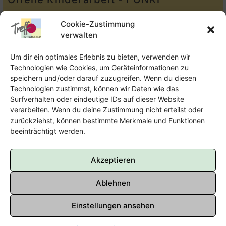
Tel.:
Telefon: 09131-610749
Cookie-Zustimmung
verwalten
E-Mail:
oka@treffpunkt-roethelheimpark.de
Um dir ein optimales Erlebnis zu bieten, verwenden wir
Technologien wie Cookies, um Geräteinformationen zu
speichern und/oder darauf zuzugreifen. Wenn du diesen
Offene Jugendarbeit - Easthouse
Technologien zustimmst, können wir Daten wie das
Surfverhalten oder eindeutige IDs auf dieser Website
Tel:
09131–302259
verarbeiten. Wenn du deine Zustimmung nicht erteilst oder
zurückziehst, können bestimmte Merkmale und Funktionen
E-Mail:
oja@treffpunkt-roethelheimpark.de
beeinträchtigt werden.
Akzeptieren
Ablehnen
Einstellungen ansehen