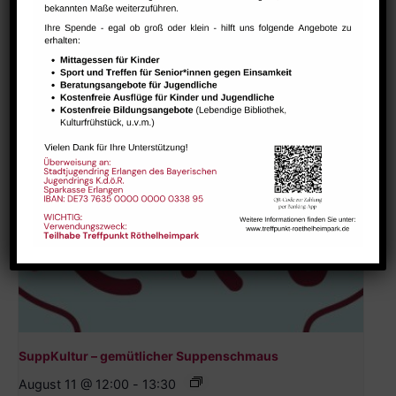
Ähnliche Veranstaltungen
SuppKultur – gemütlicher Suppenschmaus
August 11 @ 12:00
-
13:30