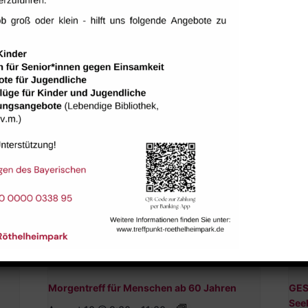
tungen
Morgentreff für Menschen ab 60 Jahren
GES
See