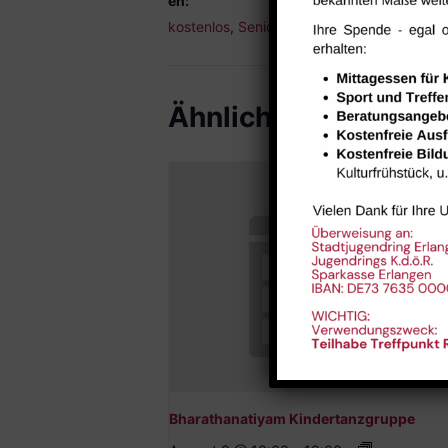
en:
kostenlos
,
Senior*innen
Ähnliche Veranstal
Bharathanatiyam Kindertanzgruppe