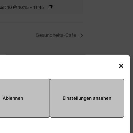
ust 10 @ 10:15
-
11:45
Gesundheits-Cafe
Offene Jugendarbeit -
Easthouse
Tel:
09131–302259
E-Mail:
oja@treffpunkt-
Ablehnen
Einstellungen ansehen
roethelheimpark.de