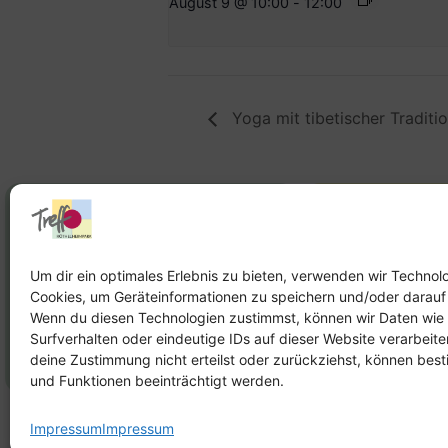
August 9 @ 10:00
-
12:00
Yoga mit tibetischer Traditi
Stadtteilhaus
Stadtteilar
Tel.:
09131-9232777
Tel.:
Telefon: 
Um dir ein optimales Erlebnis zu bieten, verwenden wir Technol
Cookies, um Geräteinformationen zu speichern und/oder darauf
E-Mail:
leitung@treffpunkt-
E-Mail:
Wenn du diesen Technologien zustimmst, können wir Daten wie
roethelheimpark.de
stadtteilarbeit
Surfverhalten oder eindeutige IDs auf dieser Website verarbeit
roethelheimpar
deine Zustimmung nicht erteilst oder zurückziehst, können be
und Funktionen beeinträchtigt werden.
Impressum
Impressum
Impress