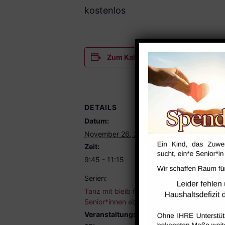
kostenlos
Zum Kalender hinzufügen
DETAILS
VERANSTA
Datum:
Treffpunkt
Röthelheimpa
November 26, 2025
Telefon
Zeit:
0913192327
9:45 - 11:15
E-Mail
Serien:
anmeldung@t
Tanz mit bleib fit! – für
roethelheimp
Senior*innen ab „60+“
Veranstalter-
Veranstaltungskategori
anzeigen