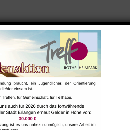
LTER
VERANSTALTUNGSORT
Saal
rk
77
reffpunkt-
ark.de
Website