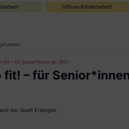
ilarbeit
Offene Kinderarbeit
tgefunden.
b fit! – für Senior*innen ab „60+“
 fit! – für Senior*inn
amt der Stadt Erlangen.