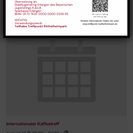
Hausaufgabenbetreuung (nicht während der Ferien)
August 10 @ 13:30
-
15:00
Internationaler Kaffeetreff