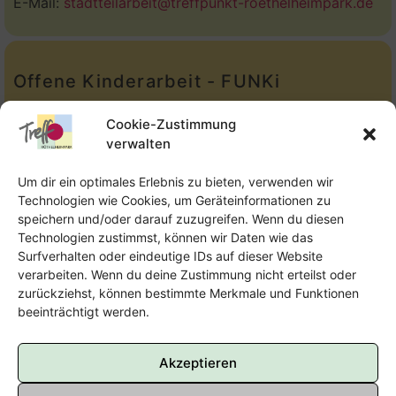
E-Mail:
stadtteilarbeit@treffpunkt-roethelheimpark.de
Offene Kinderarbeit - FUNKi
Tel.:
Telefon: 09131-610749
Cookie-Zustimmung
verwalten
E-Mail:
oka@treffpunkt-roethelheimpark.de
Um dir ein optimales Erlebnis zu bieten, verwenden wir
Technologien wie Cookies, um Geräteinformationen zu
speichern und/oder darauf zuzugreifen. Wenn du diesen
Offene Jugendarbeit - Easthouse
Technologien zustimmst, können wir Daten wie das
Surfverhalten oder eindeutige IDs auf dieser Website
Tel:
09131–302259
verarbeiten. Wenn du deine Zustimmung nicht erteilst oder
zurückziehst, können bestimmte Merkmale und Funktionen
E-Mail:
oja@treffpunkt-roethelheimpark.de
beeinträchtigt werden.
Akzeptieren