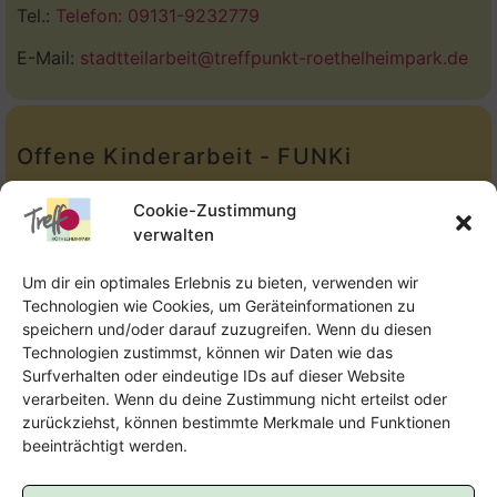
Tel.:
Telefon: 09131-9232779
E-Mail:
stadtteilarbeit@treffpunkt-roethelheimpark.de
Offene Kinderarbeit - FUNKi
Tel.:
Telefon: 09131-610749
Cookie-Zustimmung
verwalten
E-Mail:
oka@treffpunkt-roethelheimpark.de
Um dir ein optimales Erlebnis zu bieten, verwenden wir
Technologien wie Cookies, um Geräteinformationen zu
speichern und/oder darauf zuzugreifen. Wenn du diesen
Offene Jugendarbeit - Easthouse
Technologien zustimmst, können wir Daten wie das
Surfverhalten oder eindeutige IDs auf dieser Website
Tel:
09131–302259
verarbeiten. Wenn du deine Zustimmung nicht erteilst oder
zurückziehst, können bestimmte Merkmale und Funktionen
E-Mail:
oja@treffpunkt-roethelheimpark.de
beeinträchtigt werden.