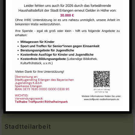
vhs Hatha-Yoga
VERANSTALTUNGSORT
Saal
AliBaba Spieleclub
Deutsch-Cafe
Stadtteilhaus
Tel.:
09131-9232777
E-Mail:
leitung@treffpunkt-roethelheimpark.de
Stadtteilarbeit