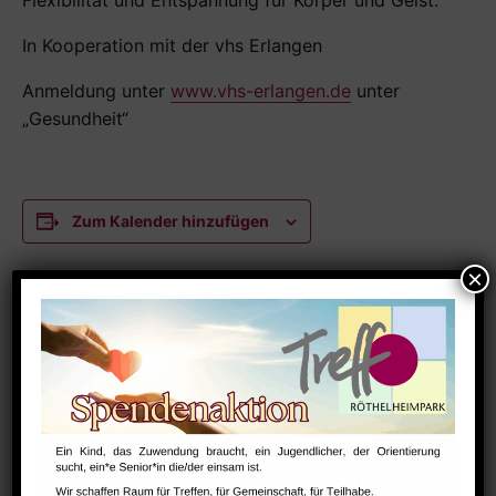
Flexibilität und Entspannung für Körper und Geist.
In Kooperation mit der vhs Erlangen
Anmeldung unter
www.vhs-erlangen.de
unter
„Gesundheit“
Zum Kalender hinzufügen
DETAILS
Datum:
August 14, 2025
Zeit:
8:30 - 10:00
Serien: