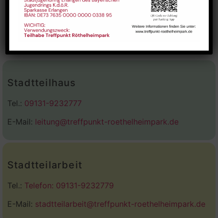
Stadtteilhaus
Tel.:
09131-9232777
E-Mail:
leitung@treffpunkt-roethelheimpark.de
Stadtteilarbeit
Tel.:
Telefon: 09131-9232779
E-Mail:
stadtteilarbeit@treffpunkt-roethelheimpark.de