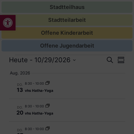
Stadtteilhaus
Werkzeugleiste öffnen
Stadtteilarbeit
Offene Kinderarbeit
Offene Jugendarbeit
Veran
Ver
Heute
 - 
10/29/2026
Suche
Zusam
Datum
Ans
Suche
auswählen.
Aug. 2026
Nav
und
8:30
-
10:00
DO.
13
vhs Hatha-Yoga
Ansic
Navig
8:30
-
10:00
DO.
20
vhs Hatha-Yoga
8:30
-
10:00
DO.