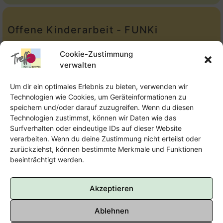
Offene Kinderarbeit - FUNKi
Tel.:
Telefon: 09131-610749
Cookie-Zustimmung
verwalten
E-Mail:
oka@treffpunkt-roethelheimpark.de
Um dir ein optimales Erlebnis zu bieten, verwenden wir
Technologien wie Cookies, um Geräteinformationen zu
speichern und/oder darauf zuzugreifen. Wenn du diesen
Offene Jugendarbeit - Easthouse
Technologien zustimmst, können wir Daten wie das
Surfverhalten oder eindeutige IDs auf dieser Website
Tel:
09131–302259
verarbeiten. Wenn du deine Zustimmung nicht erteilst oder
zurückziehst, können bestimmte Merkmale und Funktionen
E-Mail:
oja@treffpunkt-roethelheimpark.de
beeinträchtigt werden.
Akzeptieren
Ablehnen