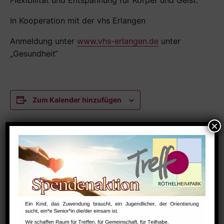
Flexibilität und Entspannung für Körper und Geist.
In Kooperation mit der vhs Erlangen
Anmeldung unter
www.vhs-erlangen.de
unter
„Gesundheit“
Zum Kalender hinzufügen
DETAILS
Datum:
November 27, 2025
Zeit:
8:30 - 10:00
Serien: