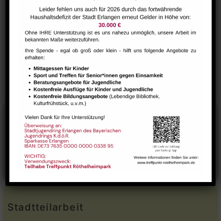
vhs Hatha-Yoga
VERANSTALTUNGSORT
Saal
AliBaba Spieleclub
Deutsch-Cafe
Stadtteilhaus
Tel.:
09131-9232777
E-Mail:
leitung@treffpunkt-roethelheimpark.de
Stadtteilarbeit