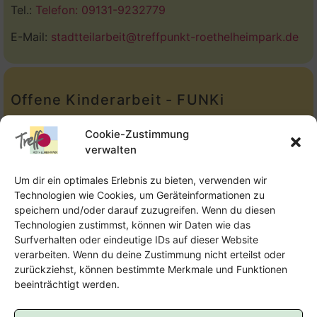
Tel.:
Telefon: 09131-9232779
E-Mail:
stadtteilarbeit@treffpunkt-roethelheimpark.de
Offene Kinderarbeit - FUNKi
Tel.:
Telefon: 09131-610749
Cookie-Zustimmung
verwalten
E-Mail:
oka@treffpunkt-roethelheimpark.de
Um dir ein optimales Erlebnis zu bieten, verwenden wir
Technologien wie Cookies, um Geräteinformationen zu
speichern und/oder darauf zuzugreifen. Wenn du diesen
Offene Jugendarbeit - Easthouse
Technologien zustimmst, können wir Daten wie das
Surfverhalten oder eindeutige IDs auf dieser Website
Tel:
09131–302259
verarbeiten. Wenn du deine Zustimmung nicht erteilst oder
zurückziehst, können bestimmte Merkmale und Funktionen
E-Mail:
oja@treffpunkt-roethelheimpark.de
beeinträchtigt werden.