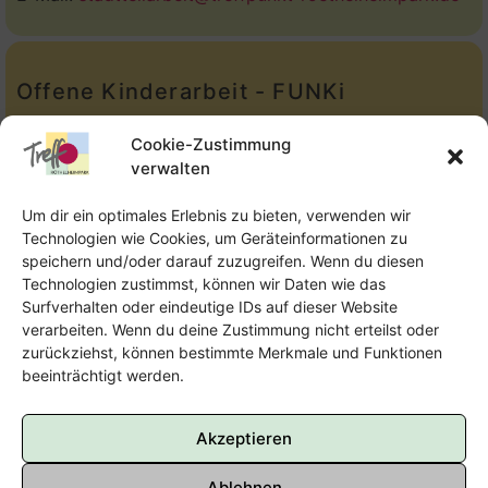
Offene Kinderarbeit - FUNKi
Tel.:
Telefon: 09131-610749
Cookie-Zustimmung
verwalten
E-Mail:
oka@treffpunkt-roethelheimpark.de
Um dir ein optimales Erlebnis zu bieten, verwenden wir
Technologien wie Cookies, um Geräteinformationen zu
speichern und/oder darauf zuzugreifen. Wenn du diesen
Offene Jugendarbeit - Easthouse
Technologien zustimmst, können wir Daten wie das
Surfverhalten oder eindeutige IDs auf dieser Website
Tel:
09131–302259
verarbeiten. Wenn du deine Zustimmung nicht erteilst oder
zurückziehst, können bestimmte Merkmale und Funktionen
E-Mail:
oja@treffpunkt-roethelheimpark.de
beeinträchtigt werden.
Akzeptieren
Ablehnen