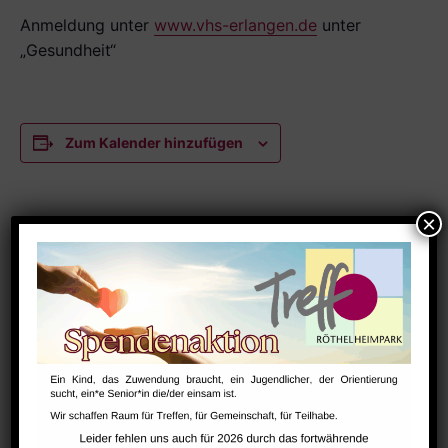
Anmeldung unter
www.vhs-erlangen.de
unter
„Gesundheit“
Zum Kalender hinzufügen
DETAILS
Datum:
November 12
Zeit:
8:30 - 10:00
Serien:
vhs Hatha-Yoga