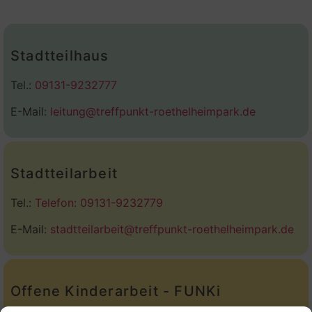
Stadtteilhaus
Tel.:
09131-9232777
E-Mail:
leitung@treffpunkt-roethelheimpark.de
Stadtteilarbeit
Tel.:
Telefon: 09131-9232779
E-Mail:
stadtteilarbeit@treffpunkt-roethelheimpark.de
Offene Kinderarbeit - FUNKi