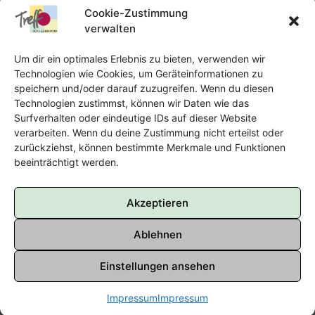
Tel.:
Telefon: 09131-610749
Cookie-Zustimmung
verwalten
E-Mail:
oka@treffpunkt-roethelheimpark.de
Um dir ein optimales Erlebnis zu bieten, verwenden wir
Technologien wie Cookies, um Geräteinformationen zu
speichern und/oder darauf zuzugreifen. Wenn du diesen
Offene Jugendarbeit - Easthouse
Technologien zustimmst, können wir Daten wie das
Surfverhalten oder eindeutige IDs auf dieser Website
Tel:
09131–302259
verarbeiten. Wenn du deine Zustimmung nicht erteilst oder
zurückziehst, können bestimmte Merkmale und Funktionen
E-Mail:
oja@treffpunkt-roethelheimpark.de
beeinträchtigt werden.
Akzeptieren
Ablehnen
Einstellungen ansehen
Impressum
Impressum