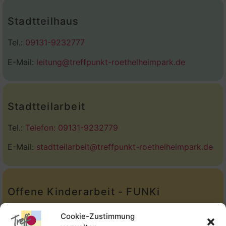
Stadtteilhaus
Tel.:
09131-9232777
E-Mail:
leitung@treffpunkt-roethelheimpark.de
Stadtteilarbeit
Tel.:
Telefon: 09131-9232779
E-Mail:
stadtteilarbeit@treffpunkt-roethelheimpark.de
Offene Kinderarbeit - FUNKi
Tel.:
Telefon: 09131-610749
Cookie-Zustimmung