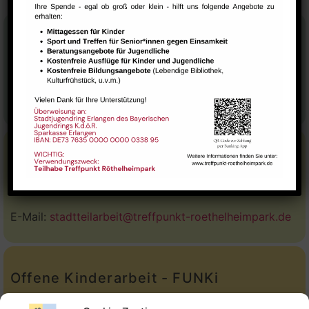
Stadtteilhaus
Tel.:
09131-9232777
E-Mail:
leitung@treffpunkt-roethelheimpark.de
Stadtteilarbeit
Tel.:
Telefon: 09131-9232779
E-Mail:
stadtteilarbeit@treffpunkt-roethelheimpark.de
Offene Kinderarbeit - FUNKi
Tel.:
Telefon: 09131-610749