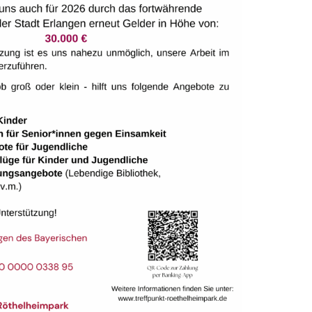
aring
aring
aring
aring
aring