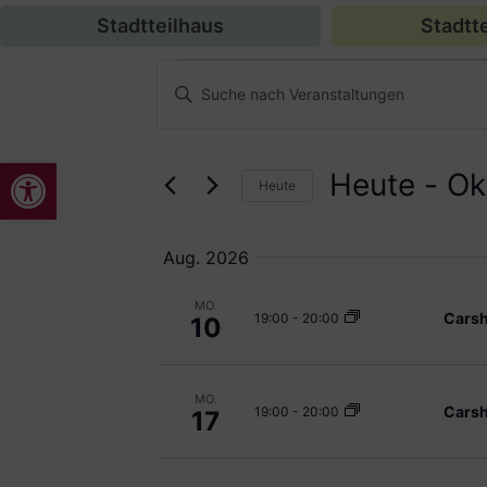
Stadtteilhaus
Stadtte
Veranstaltungen
Bitte
Schlüsselwort
Suche
eingeben.
Suche
nach
und
Werkzeugleiste öffnen
Veranstaltungen
Heute
 - 
Ok
Schlüsselwort.
Heute
Ansichten,
Datum
auswählen.
Navigation
Aug. 2026
MO.
Carsh
19:00
-
20:00
10
MO.
Carsh
19:00
-
20:00
17