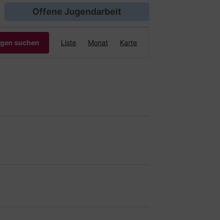
Offene Jugendarbeit
Veranstaltung
ngen suchen
Liste
Monat
Karte
Ansichten-
Navigation