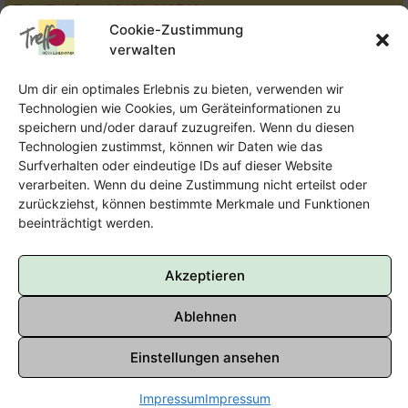
Tel.:
Telefon: 09131-610749
Cookie-Zustimmung
E-Mail:
oka@treffpunkt-roethelheimpark.de
verwalten
Um dir ein optimales Erlebnis zu bieten, verwenden wir
Technologien wie Cookies, um Geräteinformationen zu
Offene Jugendarbeit - Easthouse
speichern und/oder darauf zuzugreifen. Wenn du diesen
Technologien zustimmst, können wir Daten wie das
Tel:
09131–302259
Surfverhalten oder eindeutige IDs auf dieser Website
verarbeiten. Wenn du deine Zustimmung nicht erteilst oder
E-Mail:
oja@treffpunkt-roethelheimpark.de
zurückziehst, können bestimmte Merkmale und Funktionen
beeinträchtigt werden.
Akzeptieren
Ablehnen
Einstellungen ansehen
Impressum
Impressum