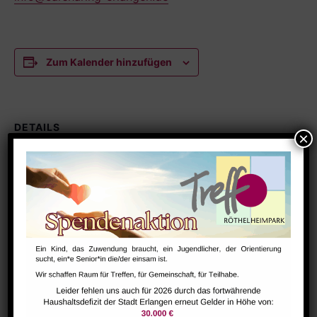
Zum Kalender hinzufügen
DETAILS
Datum:
Mai 11
Zeit:
19:00 - 20:00
Serien:
Carsharing
VERANSTALTUNGSORT
Raum 113