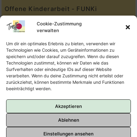
Offene Kinderarbeit - FUNKi
Tel.:
Telefon: 09131-610749
Cookie-Zustimmung
verwalten
E-Mail:
oka@treffpunkt-roethelheimpark.de
Um dir ein optimales Erlebnis zu bieten, verwenden wir
Technologien wie Cookies, um Geräteinformationen zu
speichern und/oder darauf zuzugreifen. Wenn du diesen
Offene Jugendarbeit - Easthouse
Technologien zustimmst, können wir Daten wie das
Surfverhalten oder eindeutige IDs auf dieser Website
Tel:
09131–302259
verarbeiten. Wenn du deine Zustimmung nicht erteilst oder
zurückziehst, können bestimmte Merkmale und Funktionen
E-Mail:
oja@treffpunkt-roethelheimpark.de
beeinträchtigt werden.
Akzeptieren
Ablehnen
Einstellungen ansehen