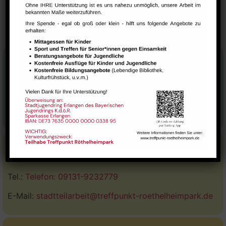
Aquarell-Malabende
Yoga Kurs – Irene Steinheimer
Stadtteilhaus
Tel.:
09131-9232777
E-Mail:
leitung@treffpunkt-roethelheimpark.de
Stadtteilarbeit
Tel.:
Telefon: 09131-9232779
E-Mail:
stadtteilarbeit@treffpunkt-roethelheimpark.de