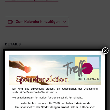
Zum Kalender hinzufügen
DETAILS
Datum:
Juni 22
Zeit:
19:00 - 20:00
Serien:
Carsharing
VERANSTALTUNGSORT
Raum 113