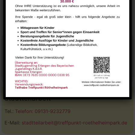
Yoga Kurs – Irene
Brücken e.V. Ballett – Kateryna
Wagner
Steinheimer
Stadtteilhaus
Tel.:
09131-9232777
E-Mail:
leitung@treffpunkt-roethelheimpark.de
Stadtteilarbeit
Tel.:
Telefon: 09131-9232779
E-Mail:
stadtteilarbeit@treffpunkt-roethelheimpark.de