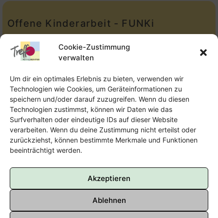
Offene Kinderarbeit - FUNKi
Tel.:
Telefon: 09131-610749
Cookie-Zustimmung
verwalten
E-Mail:
oka@treffpunkt-roethelheimpark.de
Um dir ein optimales Erlebnis zu bieten, verwenden wir
Technologien wie Cookies, um Geräteinformationen zu
speichern und/oder darauf zuzugreifen. Wenn du diesen
Offene Jugendarbeit - Easthouse
Technologien zustimmst, können wir Daten wie das
Surfverhalten oder eindeutige IDs auf dieser Website
Tel:
09131–302259
verarbeiten. Wenn du deine Zustimmung nicht erteilst oder
zurückziehst, können bestimmte Merkmale und Funktionen
E-Mail:
oja@treffpunkt-roethelheimpark.de
beeinträchtigt werden.
Akzeptieren
Ablehnen