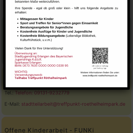
Stadtteilhaus
Tel.:
09131-9232777
E-Mail:
leitung@treffpunkt-roethelheimpark.de
Stadtteilarbeit
Tel.:
Telefon: 09131-9232779
E-Mail:
stadtteilarbeit@treffpunkt-roethelheimpark.de
Offene Kinderarbeit - FUNKi