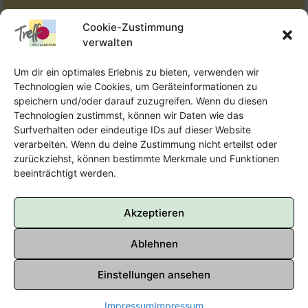
Tel.:
Telefon: 09131-610749
Cookie-Zustimmung
verwalten
E-Mail:
oka@treffpunkt-roethelheimpark.de
Um dir ein optimales Erlebnis zu bieten, verwenden wir
Technologien wie Cookies, um Geräteinformationen zu
speichern und/oder darauf zuzugreifen. Wenn du diesen
Offene Jugendarbeit - Easthouse
Technologien zustimmst, können wir Daten wie das
Surfverhalten oder eindeutige IDs auf dieser Website
Tel:
09131–302259
verarbeiten. Wenn du deine Zustimmung nicht erteilst oder
zurückziehst, können bestimmte Merkmale und Funktionen
E-Mail:
oja@treffpunkt-roethelheimpark.de
beeinträchtigt werden.
Akzeptieren
Ablehnen
Einstellungen ansehen
Impressum
Impressum