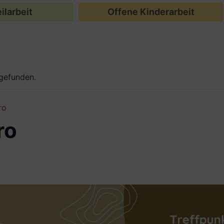
ilarbeit
Offene Kinderarbeit
tgefunden.
ro
ro