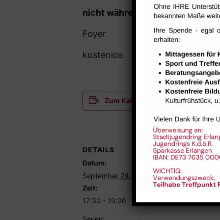
nicht während der Ferien
Foyer
kostenlos
Zum Kalender hinzufügen
DETAILS
VERANST
Datum:
Foyer
September 24, 2025
Zeit:
17:30 - 19:00
Serien: