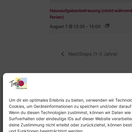
Hausaufgabenbetreuung (nicht während
Ferien)
August 7 @ 13:30
-
15:00
NextSteps (1-3 Jahre)
Stadtteilhaus
Stadtteilar
Tel.:
09131-9232777
Tel.:
Telefon: 
Um dir ein optimales Erlebnis zu bieten, verwenden wir Technol
Cookies, um Geräteinformationen zu speichern und/oder darauf
E-Mail:
leitung@treffpunkt-
E-Mail:
Wenn du diesen Technologien zustimmst, können wir Daten wie
roethelheimpark.de
stadtteilarbeit
Surfverhalten oder eindeutige IDs auf dieser Website verarbeit
roethelheimpar
deine Zustimmung nicht erteilst oder zurückziehst, können be
und Funktionen beeinträchtigt werden.