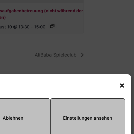
saufgabenbetreuung (nicht während der
en)
ust 10 @ 13:30
-
15:00
AliBaba Spieleclub
Offene Jugendarbeit -
Easthouse
Tel:
09131–302259
E-Mail:
oja@treffpunkt-
Ablehnen
Einstellungen ansehen
roethelheimpark.de