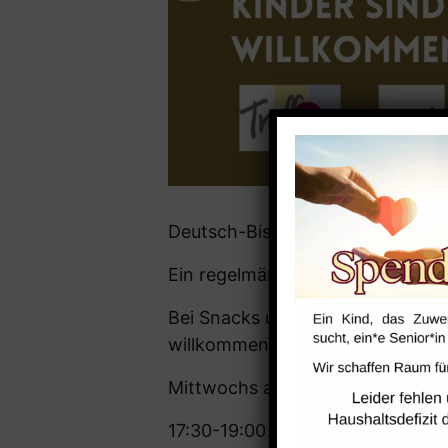
Deutsch-Bistro
Ein regelmäßiges Angebot!
Bei Snacks und Ge­tränken ins G
willkommen!
Mittwochs ab 02.10.24
17:30-19:00 Uhr