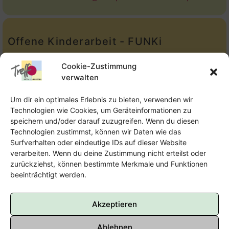
Offene Kinderarbeit - FUNKi
Tel.:
Telefon: 09131-610749
Cookie-Zustimmung
verwalten
E-Mail:
oka@treffpunkt-roethelheimpark.de
Um dir ein optimales Erlebnis zu bieten, verwenden wir
Technologien wie Cookies, um Geräteinformationen zu
speichern und/oder darauf zuzugreifen. Wenn du diesen
Offene Jugendarbeit - Easthouse
Technologien zustimmst, können wir Daten wie das
Surfverhalten oder eindeutige IDs auf dieser Website
Tel:
09131–302259
verarbeiten. Wenn du deine Zustimmung nicht erteilst oder
zurückziehst, können bestimmte Merkmale und Funktionen
E-Mail:
oja@treffpunkt-roethelheimpark.de
beeinträchtigt werden.
Akzeptieren
Ablehnen