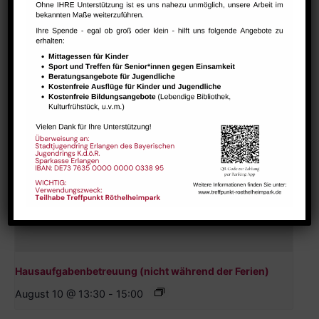
August 9 @ 10:00
-
12:00
Hausaufgabenbetreuung (nicht während der Ferien)
August 10 @ 13:30
-
15:00