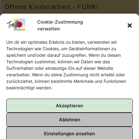
Offene Kinderarbeit - FUNKi
Tel.:
Telefon: 09131-610749
Cookie-Zustimmung
verwalten
E-Mail:
oka@treffpunkt-roethelheimpark.de
Um dir ein optimales Erlebnis zu bieten, verwenden wir
Technologien wie Cookies, um Geräteinformationen zu
speichern und/oder darauf zuzugreifen. Wenn du diesen
Offene Jugendarbeit - Easthouse
Technologien zustimmst, können wir Daten wie das
Surfverhalten oder eindeutige IDs auf dieser Website
Tel:
09131–302259
verarbeiten. Wenn du deine Zustimmung nicht erteilst oder
zurückziehst, können bestimmte Merkmale und Funktionen
E-Mail:
oja@treffpunkt-roethelheimpark.de
beeinträchtigt werden.
Akzeptieren
Ablehnen
Einstellungen ansehen