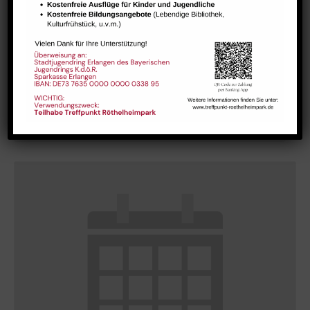
GESTALT – Bewegung für Körper, Geist und Seele älterer
Menschen
August 10 @ 10:15
-
11:45