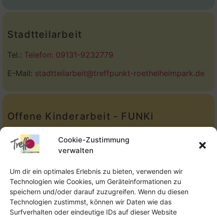
Stadtteilarbeit
Tel.:
Telefon: 09131-9232779
E-Mail:
stadtteilarbeit@treffpunkt-roethelheimpark.de
Offene Kinderarbeit - FUNKi
Tel.:
Telefon: 09131-610749
Cookie-Zustimmung
verwalten
E-Mail:
oka@treffpunkt-roethelheimpark.de
Um dir ein optimales Erlebnis zu bieten, verwenden wir
Technologien wie Cookies, um Geräteinformationen zu
speichern und/oder darauf zuzugreifen. Wenn du diesen
Offene Jugendarbeit - Easthouse
Technologien zustimmst, können wir Daten wie das
Surfverhalten oder eindeutige IDs auf dieser Website