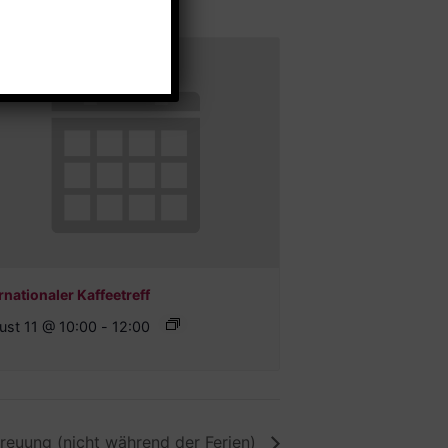
rnationaler Kaffeetreff
ust 11 @ 10:00
-
12:00
euung (nicht während der Ferien)