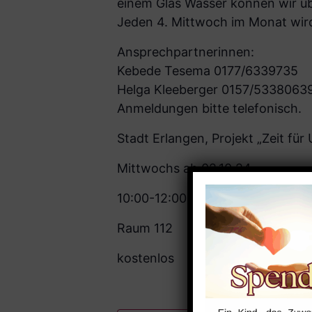
einem Glas Wasser können wir ü
Jeden 4. Mittwoch im Monat wi
Ansprechpartnerinnen:
Kebede Tesema 0177/6339735
Helga Kleeberger 0157/5338063
Anmeldungen bitte telefonisch.
Stadt Erlangen, Projekt „Zeit fü
Mittwochs ab 02.10.24
10:00-12:00 Uhr
Raum 112
kostenlos