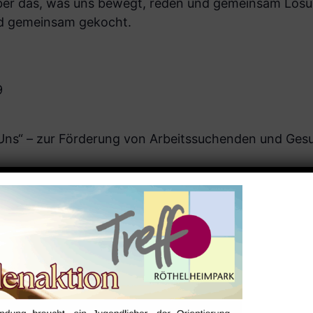
ber das, was uns bewegt, reden und gemeinsam Lösu
rd gemeinsam gekocht.
9
r Uns“ – zur Förderung von Arbeitssuchenden und Ges