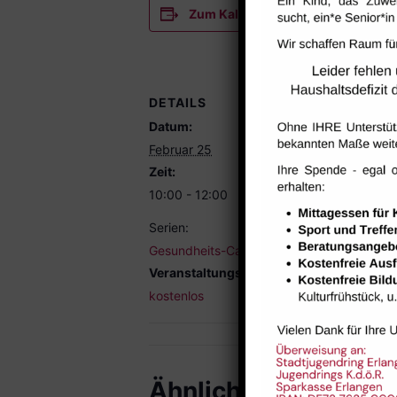
Zum Kalender hinzufügen
DETAILS
VERANST
Datum:
Raum 112
Februar 25
Zeit:
10:00 - 12:00
Serien:
Gesundheits-Cafe
Veranstaltungskategorie:
kostenlos
Ähnliche Veranstal