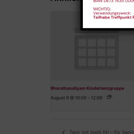
Bharathanatiyam Kindertanzgruppe
August 9 @ 10:00
-
12:00
Tanz mit bleib fit! – für Sen