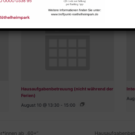
Hausaufgabenbetreuung (nicht während der
Inte
Ferien)
Aug
August 10 @ 13:30
-
15:00
ior*innen ab „60+“
Hausaufgabenbetr