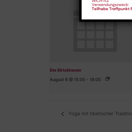
Die Strickhexen
August 6 @ 15:00
-
18:00
Yoga mit tibetischer Traditi