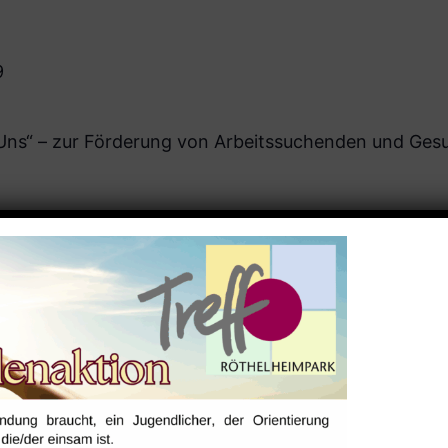
9
r Uns“ – zur Förderung von Arbeitssuchenden und Ges