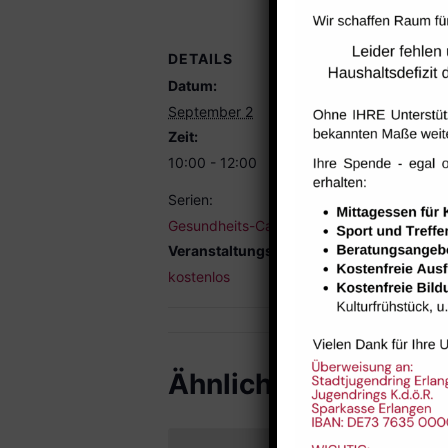
DETAILS
VERANST
Datum:
Raum 112
September 2
Zeit:
10:00 - 12:00
Serien:
Gesundheits-Cafe
Veranstaltungskategorie:
kostenlos
Ähnliche Veranstal