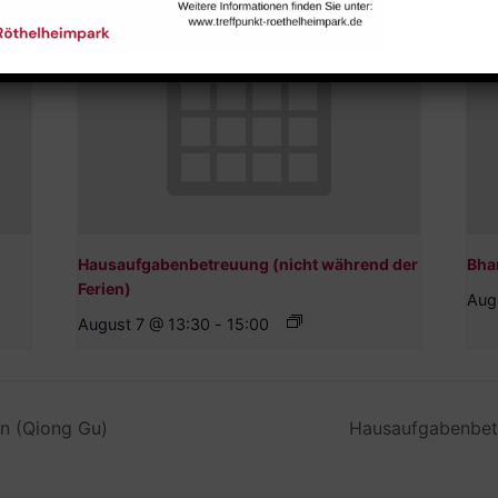
Hausaufgabenbetreuung (nicht während der
Bha
Ferien)
Aug
August 7 @ 13:30
-
15:00
on (Qiong Gu)
Hausaufgabenbetr