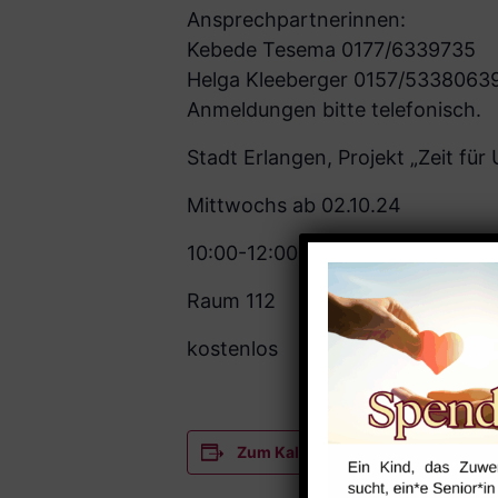
Ansprechpartnerinnen:
Kebede Tesema 0177/6339735
Helga Kleeberger 0157/5338063
Anmeldungen bitte telefonisch.
Stadt Erlangen, Projekt „Zeit fü
Mittwochs ab 02.10.24
10:00-12:00 Uhr
Raum 112
kostenlos
Zum Kalender hinzufügen