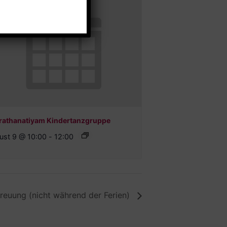
rathanatiyam Kindertanzgruppe
ust 9 @ 10:00
-
12:00
euung (nicht während der Ferien)