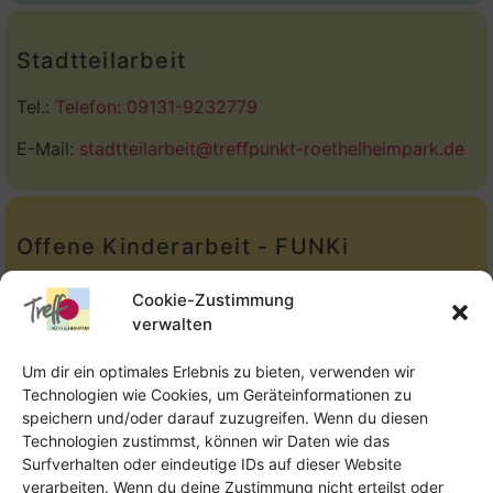
Stadtteilarbeit
Tel.:
Telefon: 09131-9232779
E-Mail:
stadtteilarbeit@treffpunkt-roethelheimpark.de
Offene Kinderarbeit - FUNKi
Tel.:
Telefon: 09131-610749
Cookie-Zustimmung
verwalten
E-Mail:
oka@treffpunkt-roethelheimpark.de
Um dir ein optimales Erlebnis zu bieten, verwenden wir
Technologien wie Cookies, um Geräteinformationen zu
speichern und/oder darauf zuzugreifen. Wenn du diesen
Offene Jugendarbeit - Easthouse
Technologien zustimmst, können wir Daten wie das
Surfverhalten oder eindeutige IDs auf dieser Website
Tel:
09131–302259
verarbeiten. Wenn du deine Zustimmung nicht erteilst oder