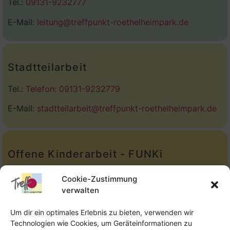
Tel.:
09131-9232777
E-Mail:
leitung@treffpunkt-roethelheimpark.de
Stadtteilarbeit
Tel.:
Telefon: 09131-9232779
E-Mail:
stadtteilarbeit@treffpunkt-roethelheimpark.de
Offene Kinderarbeit - FUNKi
Tel.:
Telefon: 09131-610749
Cookie-Zustimmung
verwalten
E-Mail:
oka@treffpunkt-roethelheimpark.de
Um dir ein optimales Erlebnis zu bieten, verwenden wir
Technologien wie Cookies, um Geräteinformationen zu