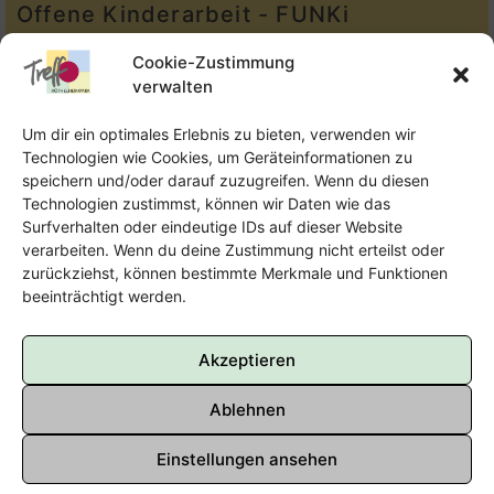
Offene Kinderarbeit - FUNKi
Tel.:
Telefon: 09131-610749
Cookie-Zustimmung
verwalten
E-Mail:
oka@treffpunkt-roethelheimpark.de
Um dir ein optimales Erlebnis zu bieten, verwenden wir
Technologien wie Cookies, um Geräteinformationen zu
speichern und/oder darauf zuzugreifen. Wenn du diesen
Offene Jugendarbeit - Easthouse
Technologien zustimmst, können wir Daten wie das
Surfverhalten oder eindeutige IDs auf dieser Website
Tel:
09131–302259
verarbeiten. Wenn du deine Zustimmung nicht erteilst oder
zurückziehst, können bestimmte Merkmale und Funktionen
E-Mail:
oja@treffpunkt-roethelheimpark.de
beeinträchtigt werden.
Akzeptieren
Ablehnen
Einstellungen ansehen