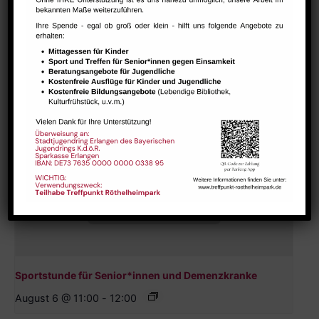
August 6 @ 10:00
-
11:30
Sportstunde für Senior*innen und Demenzkranke
August 6 @ 11:00
-
12:00