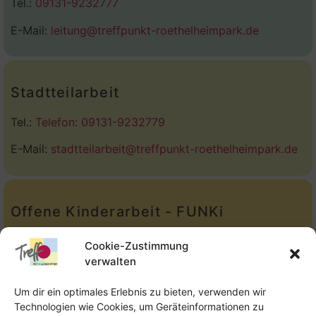
Tel.:
09131-9232777
E-Mail:
leitung@treffpunkt-roethelheimpark.de
Stadtteilarbeit
Tel.:
Telefon: 09131-9232779
E-Mail:
stadtteilarbeit@treffpunkt-roethelheimpark.de
Offene Kinderarbeit - FUNKi
Tel.:
Telefon: 09131-610749
Cookie-Zustimmung
verwalten
E-Mail:
oka@treffpunkt-roethelheimpark.de
Um dir ein optimales Erlebnis zu bieten, verwenden wir
Technologien wie Cookies, um Geräteinformationen zu