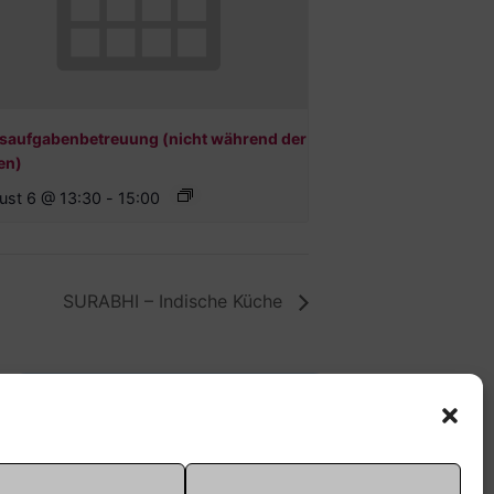
saufgabenbetreuung (nicht während der
en)
ust 6 @ 13:30
-
15:00
SURABHI – Indische Küche
Offene Jugendarbeit -
Easthouse
Tel:
09131–302259