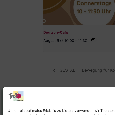
Deutsch-Cafe
August 6 @ 10:00
-
11:30
GESTALT – Bewegung für Körp
Stadtteilhaus
Stadtteilar
Tel.:
09131-9232777
Tel.:
Telefon: 
Um dir ein optimales Erlebnis zu bieten, verwenden wir Technol