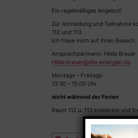
Ein regelmäßiges Angebot!
Zur Anmeldung und Teilnahme kom
112 und 113.
Ich freue mich auf Ihren Besuch.
Ansprechpartnerin: Hilde Breuer
Hilde.breuer@elia-erlangen.de
Montags – Freitags
13:30 – 15:00 Uhr
nicht während der Ferien
Raum 112 u. 113 kostenlos und fre