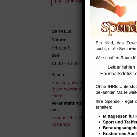
Zum Kalender hinzufügen
DETAILS
Datum:
Februar 9
Zeit:
13:30 - 15:00
Serien:
Hausaufgabenbetreuung
(nicht während der
Ferien)
Veranstaltungskategori
en:
Jugendliche
,
Kinder
,
kostenlos