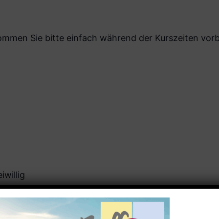
men Sie bitte einfach während der Kurszeiten vorbe
iwillig