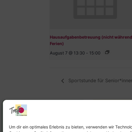
Hausaufgabenbetreuung (nicht während
Ferien)
August 7 @ 13:30
-
15:00
Sportstunde für Senior*inn
Stadtteilhaus
Stadtteilar
Tel.:
09131-9232777
Tel.:
Telefon: 
Um dir ein optimales Erlebnis zu bieten, verwenden wir Technol