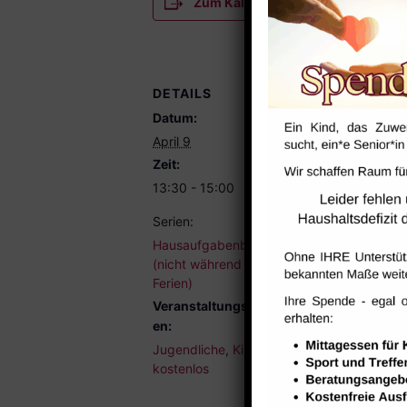
Zum Kalender hinzufügen
DETAILS
Datum:
April 9
Zeit:
13:30 - 15:00
Serien:
Hausaufgabenbetreuung
(nicht während der
Ferien)
Veranstaltungskategori
en:
Jugendliche
,
Kinder
,
kostenlos