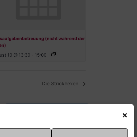
saufgabenbetreuung (nicht während der
en)
ust 10 @ 13:30
-
15:00
Die Strickhexen
Offene Jugendarbeit -
Easthouse
Tel:
09131–302259