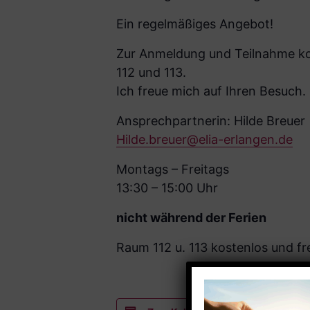
Ein regelmäßiges Angebot!
Zur Anmeldung und Teilnahme kom
112 und 113.
Ich freue mich auf Ihren Besuch.
Ansprechpartnerin: Hilde Breuer
Hilde.breuer@elia-erlangen.de
Montags – Freitags
13:30 – 15:00 Uhr
nicht während der Ferien
Raum 112 u. 113 kostenlos und fre