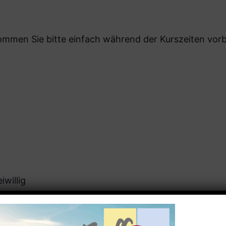
men Sie bitte einfach während der Kurszeiten vorbe
iwillig