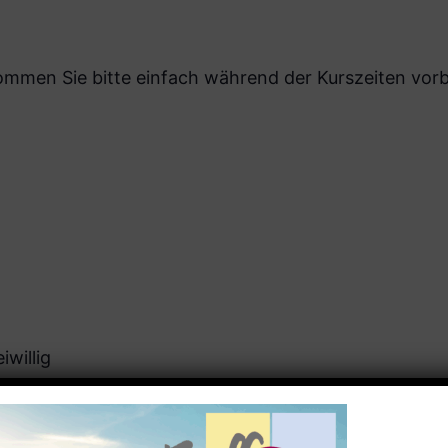
men Sie bitte einfach während der Kurszeiten vorbe
iwillig