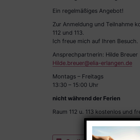
Ein regelmäßiges Angebot!
Zur Anmeldung und Teilnahme kom
112 und 113.
Ich freue mich auf Ihren Besuch.
Ansprechpartnerin: Hilde Breuer
Hilde.breuer@elia-erlangen.de
Montags – Freitags
13:30 – 15:00 Uhr
nicht während der Ferien
Raum 112 u. 113 kostenlos und fre