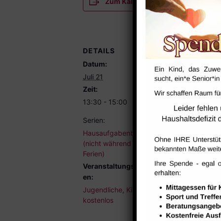
Zum Kalender hinzufügen
DETAILS
Datum:
Juli 21
Zeit:
13:30 - 15:00
Serien:
Hausaufgabenbetreuung
(nicht während der
Ferien)
Veranstaltungskategori
en:
Jugendliche
,
Kinder
,
kostenlos