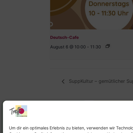
Deutsch-Cafe
August 6 @ 10:00
-
11:30
SuppKultur – gemütlicher S
Stadtteilhaus
Stadtteilar
Tel.:
09131-9232777
Tel.:
Telefon: 
Um dir ein optimales Erlebnis zu bieten, verwenden wir Technol