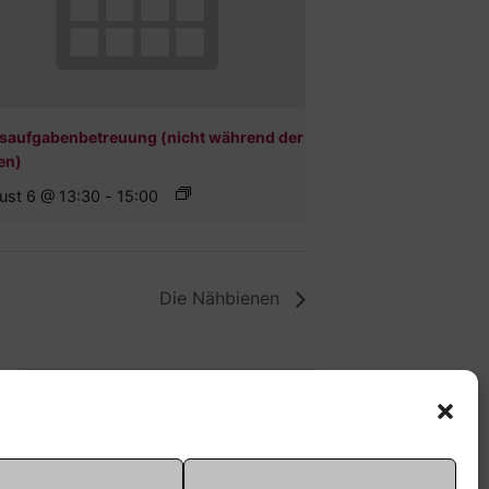
saufgabenbetreuung (nicht während der
en)
ust 6 @ 13:30
-
15:00
Die Nähbienen
Offene Jugendarbeit -
Easthouse
Tel:
09131–302259