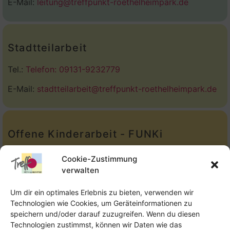
E-Mail:
leitung@treffpunkt-roethelheimpark.de
Stadtteilarbeit
Tel.:
Telefon: 09131-9232779
E-Mail:
stadtteilarbeit@treffpunkt-roethelheimpark.de
Offene Kinderarbeit - FUNKi
Tel.:
Telefon: 09131-610749
Cookie-Zustimmung
verwalten
E-Mail:
oka@treffpunkt-roethelheimpark.de
Um dir ein optimales Erlebnis zu bieten, verwenden wir
Technologien wie Cookies, um Geräteinformationen zu
speichern und/oder darauf zuzugreifen. Wenn du diesen
Offene Jugendarbeit - Easthouse
Technologien zustimmst, können wir Daten wie das