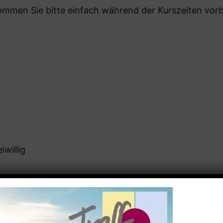
men Sie bitte einfach während der Kurszeiten vorbe
iwillig