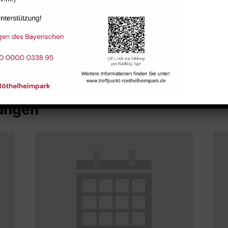
Raum 113
tungen