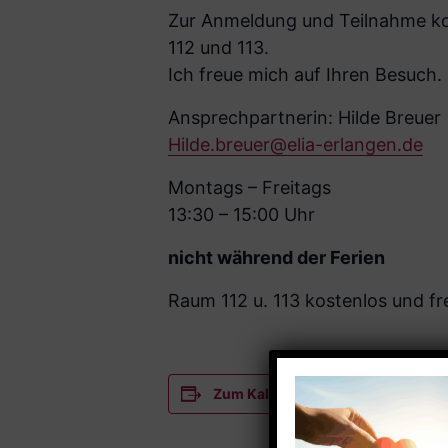
Zur Anmeldung und Teilnahme kom
112 und 113.
Ich freue mich auf Ihren Besuch.
Ansprechpartnerin: Hilde Breuer
Hilde.breuer@elia-erlangen.de
Montags – Freitags
13:30 – 15:00 Uhr
nicht während der Ferien
Raum 112 u. 113 kostenlos und fre
Zum Kalender hinzufügen