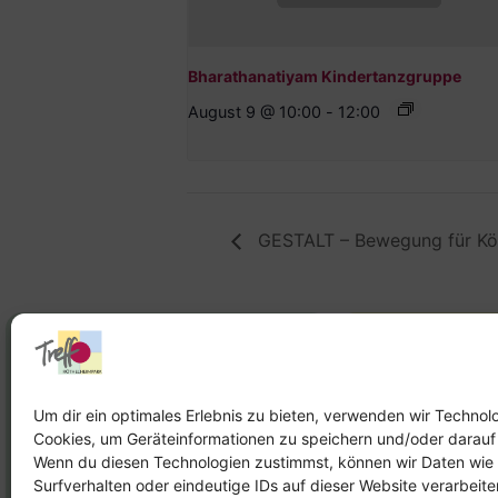
Bharathanatiyam Kindertanzgruppe
August 9 @ 10:00
-
12:00
GESTALT – Bewegung für Körp
Stadtteilhaus
Stadtteilar
Tel.:
09131-9232777
Tel.:
Telefon: 
Um dir ein optimales Erlebnis zu bieten, verwenden wir Technol
Cookies, um Geräteinformationen zu speichern und/oder darauf
E-Mail:
leitung@treffpunkt-
E-Mail:
Wenn du diesen Technologien zustimmst, können wir Daten wie
roethelheimpark.de
stadtteilarbeit
Surfverhalten oder eindeutige IDs auf dieser Website verarbeit