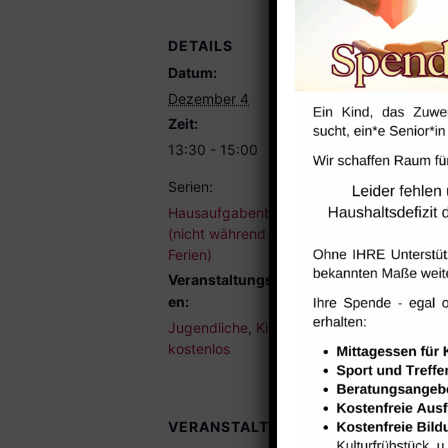
DETAILS
Datum:
Dezember 4
Zeit:
13:30 - 15:00
Serien:
Hausaufgabenbetreuung
(nicht während der
Ferien)
Veranstaltungskategori
en:
Jugendliche
,
Kinder
,
kostenlos
VERANSTALTUNGSORTE