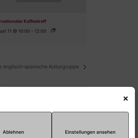
rnationaler Kaffeetreff
ust 11 @ 10:00
-
12:00
e englisch-spanische Kulturgruppe
Offene Jugendarbeit -
Easthouse
Tel:
09131–302259
E-Mail:
oja@treffpunkt-
Ablehnen
Einstellungen ansehen