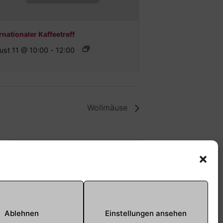
rnationaler Kaffeetreff
ust 11 @ 10:00
-
12:00
Wollmäuse
Offene Jugendarbeit -
Easthouse
Tel:
09131–302259
E-Mail:
oja@treffpunkt-
Ablehnen
Einstellungen ansehen