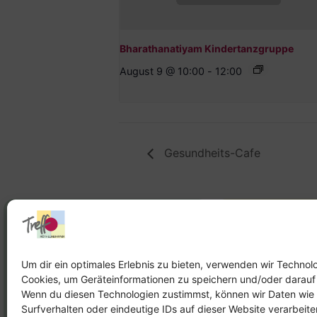
Bharathanatiyam Kindertanzgruppe
August 9 @ 10:00
-
12:00
Gesundheits-Cafe
Stadtteilhaus
Stadtteilar
Tel.:
09131-9232777
Tel.:
Telefon: 
Um dir ein optimales Erlebnis zu bieten, verwenden wir Technol
Cookies, um Geräteinformationen zu speichern und/oder darauf
E-Mail:
leitung@treffpunkt-
E-Mail:
Wenn du diesen Technologien zustimmst, können wir Daten wie
roethelheimpark.de
stadtteilarbeit
Surfverhalten oder eindeutige IDs auf dieser Website verarbeit