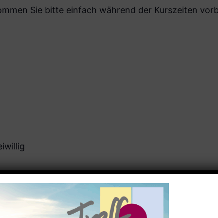
men Sie bitte einfach während der Kurszeiten vorbe
iwillig