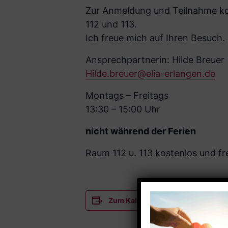
Zur Anmeldung und Teilnahme kom
112 und 113.
Ich freue mich auf Ihren Besuch.
Ansprechpartnerin: Hilde Breuer
Hilde.breuer@elia-erlangen.de
Montags – Freitags
13:30 – 15:00 Uhr
nicht während der Ferien
Raum 112 u. 113 kostenlos und fre
Zum Kalender hinzufügen