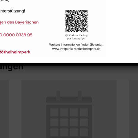
Raum 113
tungen