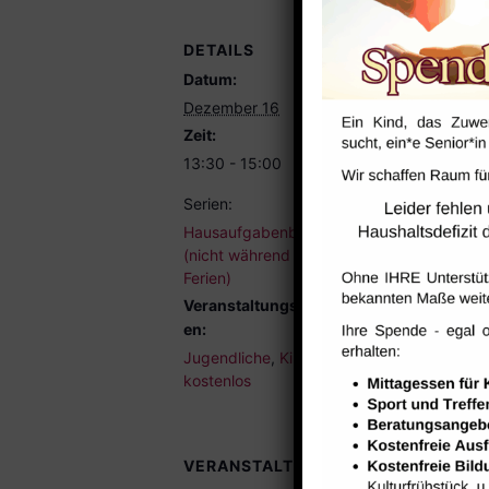
DETAILS
Datum:
Dezember 16
Zeit:
13:30 - 15:00
Serien:
Hausaufgabenbetreuung
(nicht während der
Ferien)
Veranstaltungskategori
en:
Jugendliche
,
Kinder
,
kostenlos
VERANSTALTUNGSORTE