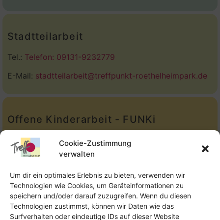
Stadtteilarbeit
Tel.:
Telefon: 09131-9232779
E-Mail:
stadtteilarbeit@treffpunkt-roethelheimpark.de
Offene Kinderarbeit - FUNKi
Tel.:
Telefon: 09131-610749
Cookie-Zustimmung
verwalten
E-Mail:
oka@treffpunkt-roethelheimpark.de
Um dir ein optimales Erlebnis zu bieten, verwenden wir
Technologien wie Cookies, um Geräteinformationen zu
speichern und/oder darauf zuzugreifen. Wenn du diesen
Offene Jugendarbeit - Easthouse
Technologien zustimmst, können wir Daten wie das
Surfverhalten oder eindeutige IDs auf dieser Website