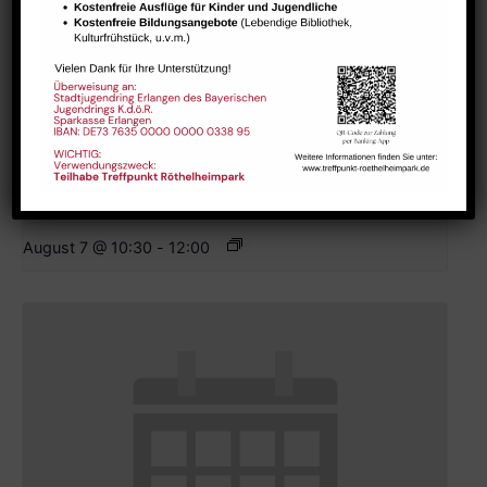
GESTALT – Bewegung für Körper, Geist und Seele älterer
Menschen
August 7 @ 10:30
-
12:00