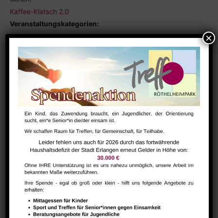
Kaffee-Klatsch 2.0
Veranstaltungskategorien:
Austausch
,
Familie
,
Kinder
,
kostenlos
,
Netzwerk
,
Senior*innen
VERANSTALTUNGSORT
Foyer
Ähnliche Veranstaltungen