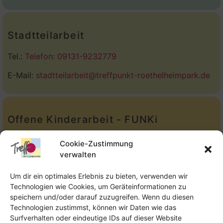
Stadtteilarbeit
Tel.:
Telefon: 09131-9232779
E-Mail:
stadtteilarbeit@treffpunkt-roethelheimpark.de
Offene Kinderarbeit - FUNKi
Tel.:
Telefon: 09131-610749
Cookie-Zustimmung
verwalten
E-Mail:
oka@treffpunkt-roethelheimpark.de
Um dir ein optimales Erlebnis zu bieten, verwenden wir
Technologien wie Cookies, um Geräteinformationen zu
speichern und/oder darauf zuzugreifen. Wenn du diesen
Offene Jugendarbeit - Easthouse
Technologien zustimmst, können wir Daten wie das
Surfverhalten oder eindeutige IDs auf dieser Website