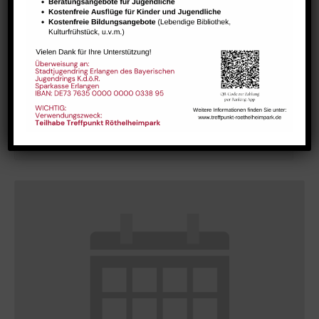
GESTALT – Bewegung für Körper, Geist und Seele älterer
Menschen
August 10 @ 10:15
-
11:45