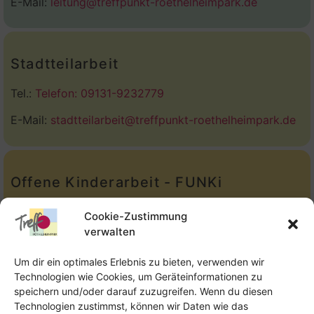
E-Mail:
leitung@treffpunkt-roethelheimpark.de
Stadtteilarbeit
Tel.:
Telefon: 09131-9232779
E-Mail:
stadtteilarbeit@treffpunkt-roethelheimpark.de
Offene Kinderarbeit - FUNKi
Tel.:
Telefon: 09131-610749
Cookie-Zustimmung
verwalten
E-Mail:
oka@treffpunkt-roethelheimpark.de
Um dir ein optimales Erlebnis zu bieten, verwenden wir
Technologien wie Cookies, um Geräteinformationen zu
speichern und/oder darauf zuzugreifen. Wenn du diesen
Offene Jugendarbeit - Easthouse
Technologien zustimmst, können wir Daten wie das