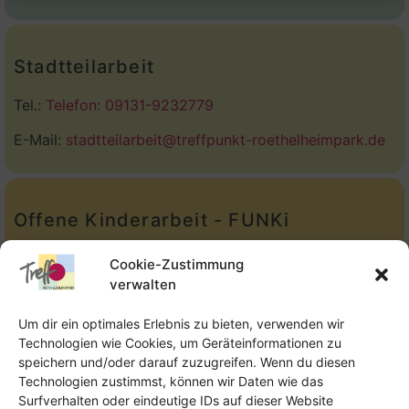
Stadtteilarbeit
Tel.:
Telefon: 09131-9232779
E-Mail:
stadtteilarbeit@treffpunkt-roethelheimpark.de
Offene Kinderarbeit - FUNKi
Tel.:
Telefon: 09131-610749
Cookie-Zustimmung
verwalten
E-Mail:
oka@treffpunkt-roethelheimpark.de
Um dir ein optimales Erlebnis zu bieten, verwenden wir
Technologien wie Cookies, um Geräteinformationen zu
speichern und/oder darauf zuzugreifen. Wenn du diesen
Offene Jugendarbeit - Easthouse
Technologien zustimmst, können wir Daten wie das
Surfverhalten oder eindeutige IDs auf dieser Website