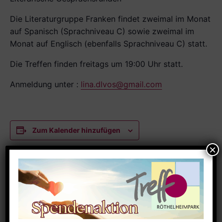
Die Literaturgruppe Franken findet zweimal im Monat
auf Spanisch (Sprachniveau C) sowie zweimal im
Monat auf Englisch (ebenfalls Sprachniveau C) statt.
Die Treffen finden freitags um 19:00 Uhr statt.
Anmeldung unter :
lina.dlvos@gmail.com
Zum Kalender hinzufügen
DETAILS
Datum:
Dezember 25
Zeit: