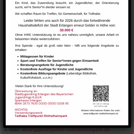
19:00 - 20:30
Serien:
Offene englisch-spanische Kulturgruppe
VERANSTALTUNGSORT
Raum 113
LEGO ROBOTIK &
Hausaufgabenbetreuung
(nicht während der Ferien)
PROGRAMMIEREN FÜR KINDER AB
5 JAHRE
Stadtteilhaus
Tel.:
09131-9232777
E-Mail:
leitung@treffpunkt-roethelheimpark.de