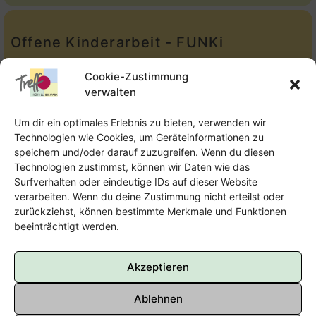
Offene Kinderarbeit - FUNKi
Tel.:
Telefon: 09131-610749
Cookie-Zustimmung
verwalten
E-Mail:
oka@treffpunkt-roethelheimpark.de
Um dir ein optimales Erlebnis zu bieten, verwenden wir
Technologien wie Cookies, um Geräteinformationen zu
speichern und/oder darauf zuzugreifen. Wenn du diesen
Offene Jugendarbeit - Easthouse
Technologien zustimmst, können wir Daten wie das
Surfverhalten oder eindeutige IDs auf dieser Website
Tel:
09131–302259
verarbeiten. Wenn du deine Zustimmung nicht erteilst oder
zurückziehst, können bestimmte Merkmale und Funktionen
E-Mail:
oja@treffpunkt-roethelheimpark.de
beeinträchtigt werden.
Akzeptieren
Ablehnen