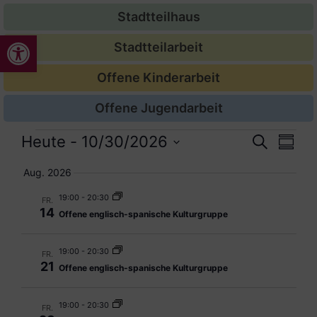
Stadtteilhaus
Werkzeugleiste öffnen
Stadtteilarbeit
Offene Kinderarbeit
Offene Jugendarbeit
Veran
Ver
Heute
 - 
10/30/2026
Suche
Zusam
Datum
Ans
Suche
auswählen.
Aug. 2026
Nav
und
19:00
-
20:30
FR.
14
Offene englisch-spanische Kulturgruppe
Ansic
Navig
19:00
-
20:30
FR.
21
Offene englisch-spanische Kulturgruppe
19:00
-
20:30
FR.