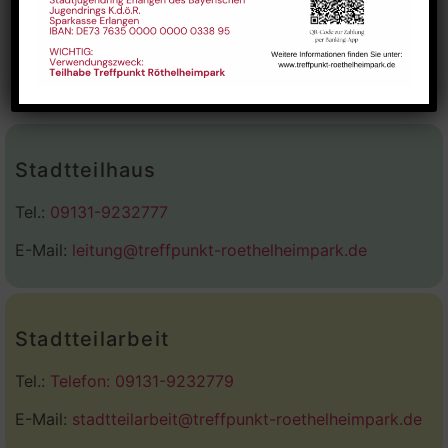
Stadtteilhaus
Tel.:
09131-9232777
E-Mail:
leitung@treffpunkt-roethelheimpark.de
Stadtteilarbeit
Tel.:
Telefon: 09131-9232779
E-Mail:
stadtteilarbeit@treffpunkt-roethelheimpark.de