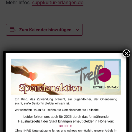
Mehr Infos:
suppkultur-erlangen.de
Zum Kalender hinzufügen
DETAILS
Datum:
Juni 9
Zeit:
12:00 - 13:30
Serien:
SuppKultur – gemütlicher Suppenschmaus
Veranstaltungskategorien:
Austausch
,
Netzwerk