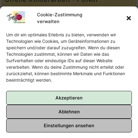
Tel.:
Telefon: 09131-610749
Cookie-Zustimmung
verwalten
E-Mail:
oka@treffpunkt-roethelheimpark.de
Um dir ein optimales Erlebnis zu bieten, verwenden wir
Technologien wie Cookies, um Geräteinformationen zu
speichern und/oder darauf zuzugreifen. Wenn du diesen
Offene Jugendarbeit - Easthouse
Technologien zustimmst, können wir Daten wie das
Surfverhalten oder eindeutige IDs auf dieser Website
Tel:
09131–302259
verarbeiten. Wenn du deine Zustimmung nicht erteilst oder
zurückziehst, können bestimmte Merkmale und Funktionen
E-Mail:
oja@treffpunkt-roethelheimpark.de
beeinträchtigt werden.
Akzeptieren
Ablehnen
Einstellungen ansehen