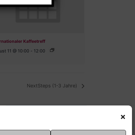
rnationaler Kaffeetreff
ust 11 @ 10:00
-
12:00
NextSteps (1-3 Jahre)
Offene Jugendarbeit -
Easthouse