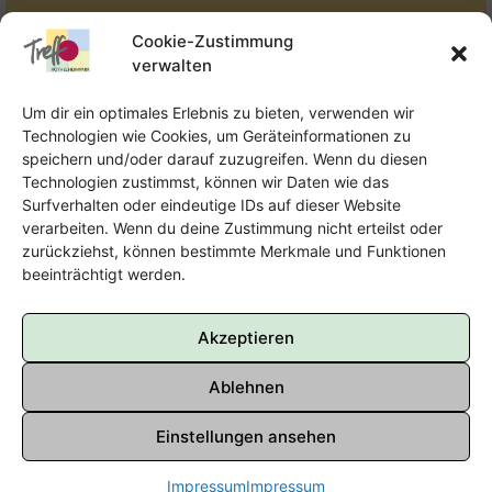
Tel.:
Telefon: 09131-610749
Cookie-Zustimmung
verwalten
E-Mail:
oka@treffpunkt-roethelheimpark.de
Um dir ein optimales Erlebnis zu bieten, verwenden wir
Technologien wie Cookies, um Geräteinformationen zu
speichern und/oder darauf zuzugreifen. Wenn du diesen
Offene Jugendarbeit - Easthouse
Technologien zustimmst, können wir Daten wie das
Surfverhalten oder eindeutige IDs auf dieser Website
Tel:
09131–302259
verarbeiten. Wenn du deine Zustimmung nicht erteilst oder
zurückziehst, können bestimmte Merkmale und Funktionen
E-Mail:
oja@treffpunkt-roethelheimpark.de
beeinträchtigt werden.
Akzeptieren
Ablehnen
Einstellungen ansehen
Impressum
Impressum