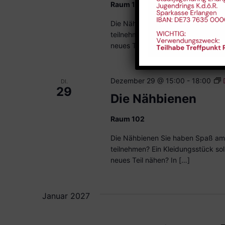
Raum 102
Die Nähbienen Sie haben Spaß am
teilnehmen? Ein Kleidungsstück sol
neues Teil nähen? In […]
Dezember 29 @ 15:00
-
18:00
DI.
29
Die Nähbienen
Raum 102
Die Nähbienen Sie haben Spaß am
teilnehmen? Ein Kleidungsstück sol
neues Teil nähen? In […]
Januar 2027