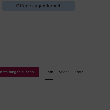
Offene Jugendarbeit
Veranstaltung
anstaltungen suchen
Liste
Monat
Karte
Ansichten-
Navigation