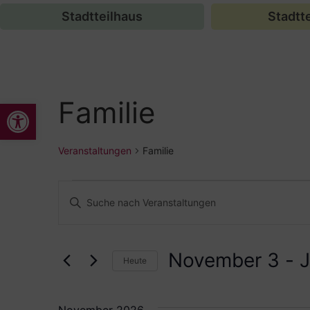
Stadtteilhaus
Stadtte
Familie
Werkzeugleiste öffnen
Veranstaltungen
Familie
Veranstaltungen
Bitte
Schlüsselwort
Suche
eingeben.
Suche
nach
und
Veranstaltungen
November 3
 - 
J
Schlüsselwort.
Heute
Ansichten,
Datum
wählen.
Navigation