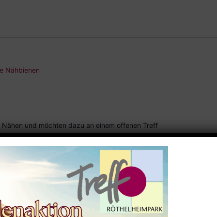
ie Nähbienen
 Nähen und möchten dazu an einem offenen Treff
l verschönert, geändert werden oder Sie wollen ein ganz
ie Nähbienen