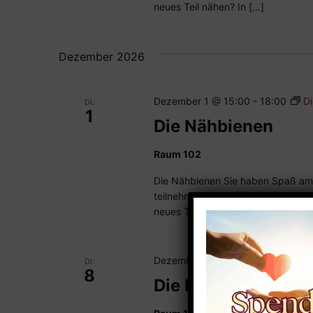
neues Teil nähen? In […]
Dezember 2026
Dezember 1 @ 15:00
-
18:00
D
DI.
1
Die Nähbienen
Raum 102
Die Nähbienen Sie haben Spaß am
teilnehmen? Ein Kleidungsstück sol
neues Teil nähen? In […]
Dezember 8 @ 15:00
-
18:00
D
DI.
8
Die Nähbienen