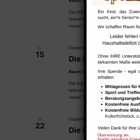
Raum 102
Die Nähbienen Sie haben Spaß am
teilnehmen? Ein Kleidungsstück sol
neues Teil nähen? In […]
Dezember 15 @ 15:00
-
18:00
DI.
15
Die Nähbienen
Raum 102
Die Nähbienen Sie haben Spaß am
teilnehmen? Ein Kleidungsstück sol
neues Teil nähen? In […]
Dezember 22 @ 15:00
-
18:00
DI.
22
Die Nähbienen