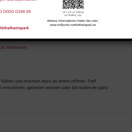
 Nähen und möchten dazu an einem offenen Treff
l verschönert, geändert werden oder Sie wollen ein ganz
Die Nähbienen
 Nähen und möchten dazu an einem offenen Treff
l verschönert, geändert werden oder Sie wollen ein ganz