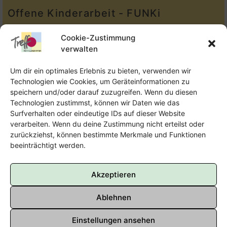
Offene Kinderarbeit - FUNKi
Tel.:
Telefon: 09131-610749
Cookie-Zustimmung
verwalten
E-Mail:
oka@treffpunkt-roethelheimpark.de
Um dir ein optimales Erlebnis zu bieten, verwenden wir
Technologien wie Cookies, um Geräteinformationen zu
speichern und/oder darauf zuzugreifen. Wenn du diesen
Offene Jugendarbeit - Easthouse
Technologien zustimmst, können wir Daten wie das
Surfverhalten oder eindeutige IDs auf dieser Website
Tel:
09131–302259
verarbeiten. Wenn du deine Zustimmung nicht erteilst oder
zurückziehst, können bestimmte Merkmale und Funktionen
E-Mail:
oja@treffpunkt-roethelheimpark.de
beeinträchtigt werden.
Akzeptieren
Ablehnen
Einstellungen ansehen