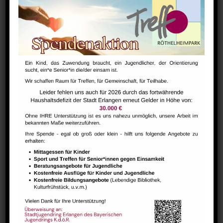
Basare
Wir haben 3 große Basare im Jahr. Im
Frühjahr der
Kinder- und
Babysachenflohmarkt
, im Sommer die
Ladies Night
, ein Flohmarkt für weiblich
gelesene Personen und im Herbst, der
Hobbykünstler:innenmarkt
, wo Produkte aus
eigener Herstellung angeboten werden.
Feste
Der Treffpunkt Röthelheimpark veranstaltet
mit verschiedenen
Kooperationspartner:innen zwei große Feste.
Das
Stadtteilfest
, bei dem sich