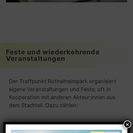
Feste und wiederkehrende
Veranstaltungen
Der Treffpunkt Röthelheimpark organisiert
eigene Veranstaltungen und Feste, oft in
Kooperation mit anderen Akteur:innen aus
dem Stadtteil. Dazu zählen: