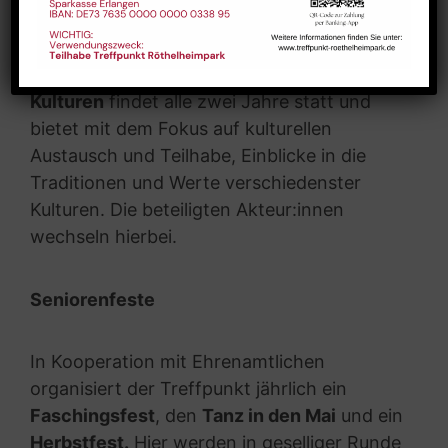
unterschiedliche Einrichtungen und im
Stadtteil aktive Gruppen und Vereine
präsentieren können. Die
Lange Tafel der
Kulturen
findet alle zwei Jahre statt und
bietet mit dem Fokus auf kulturellen
Austausch und Teilhabe, Einblicke in die
Traditionen und Werte verschiedenster
Kulturen. Die beteiligten Akteur:innen
wechseln hierbei.
Seniorenfeste
In Kooperation mit Ehrenamtlichen
organisiert der Treffpunkt jährlich ein
Faschingsfest
, den
Tanz in den Mai
und ein
Herbstfest.
Hier werden in geselliger Runde