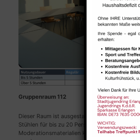
Gruppenraum 112
Dieser Raum ist ausgestattet mit Whiteboard,
Stühlen für bis zu 20 Personen. Flipchart, P
Moderationsmaterialien können auf Anfrage ge