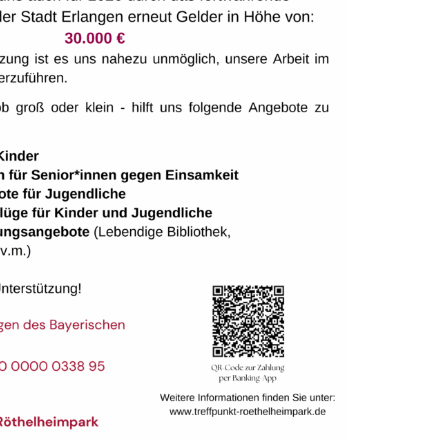
Gruppenraum 113
Dieser Raum ist ausgestattet 
 Tischen und
Stühlen für bis zu 12 Persone
innwände oder
Moderationsmaterialien können
stellt