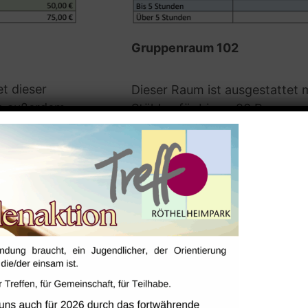
Gruppenraum 102
t dieser
Dieser Raum ist ausgestattet 
en außerdem
Stühlen für bis zu 20 Persone
r, sowie
Moderationsmaterialien können
werden.