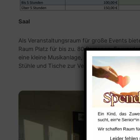
Saal
Als Veranstaltungsraum für große Events biete
Raum Platz für bis zu. 80 Personen. Es werd
eine kleine Musikanlage, bei Bedarf ein Beame
Stühle und Tische zur Verfügung gestellt.