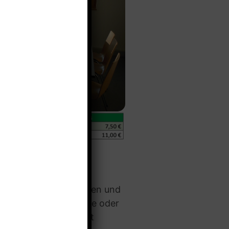
mit Whiteboard, Tischen und
n. Flipchart, Pinnwände oder
 auf Anfrage gestellt