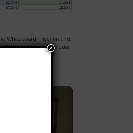
mit Whiteboard, Tischen und
n. Flipchart, Pinnwände oder
 auf Anfrage gestellt